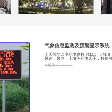
气象信息监测及预警显示系统
全天候
地
监测环境
参数:
PM2.5
、
PM10
风速、风向、土壤等环境因子，
数据
市场价：
5000.00